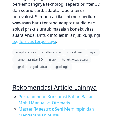
berkembangnya teknologi seperti printer 3D
dan sound card, adaptor audio terus
berevolusi. Semoga artikel ini memberikan
wawasan baru tentang adaptor audio dan
solusi praktis untuk masalah konektivitas
suara Anda. Untuk info lebih lanjut, kunjungi
tsg4d situs terpercaya
.
adaptor audio
splitter audio
sound card
layar
filament printer 3D
map
konektivitas suara
tsg4d
tsg4d daftar
tsg4d login
Rekomendasi Article Lainnya
Perbandingan Konsumsi Bahan Bakar
Mobil Manual vs Otomatis
Master (Maestro): Seni Memimpin dan
Mengarahkan Musik