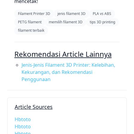
mencetak!
Filament Printer 3D
jenis filament 3D
PLA vs ABS
PETG filament
memilih filament 3D
tips 3D printing
filament terbaik
Rekomendasi Article Lainnya
Jenis-Jenis Filament 3D Printer: Kelebihan,
Kekurangan, dan Rekomendasi
Penggunaan
Article Sources
Hbtoto
Hbtoto
Hbtoto