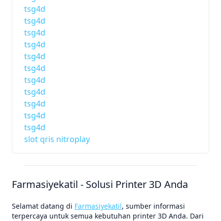
tsg4d
tsg4d
tsg4d
tsg4d
tsg4d
tsg4d
tsg4d
tsg4d
tsg4d
tsg4d
tsg4d
slot qris nitroplay
Farmasiyekatil - Solusi Printer 3D Anda
Selamat datang di
Farmasiyekatil
, sumber informasi
terpercaya untuk semua kebutuhan printer 3D Anda. Dari