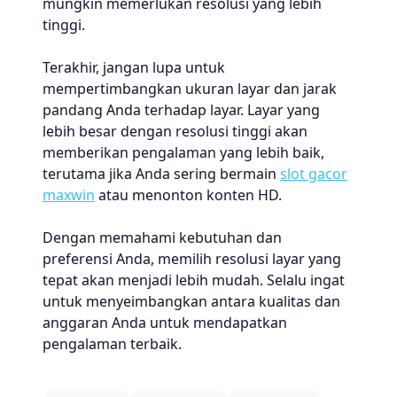
mungkin memerlukan resolusi yang lebih
tinggi.
Terakhir, jangan lupa untuk
mempertimbangkan ukuran layar dan jarak
pandang Anda terhadap layar. Layar yang
lebih besar dengan resolusi tinggi akan
memberikan pengalaman yang lebih baik,
terutama jika Anda sering bermain
slot gacor
maxwin
atau menonton konten HD.
Dengan memahami kebutuhan dan
preferensi Anda, memilih resolusi layar yang
tepat akan menjadi lebih mudah. Selalu ingat
untuk menyeimbangkan antara kualitas dan
anggaran Anda untuk mendapatkan
pengalaman terbaik.