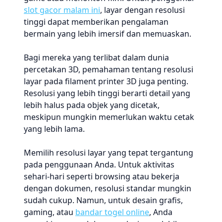
slot gacor malam ini
, layar dengan resolusi
tinggi dapat memberikan pengalaman
bermain yang lebih imersif dan memuaskan.
Bagi mereka yang terlibat dalam dunia
percetakan 3D, pemahaman tentang resolusi
layar pada filament printer 3D juga penting.
Resolusi yang lebih tinggi berarti detail yang
lebih halus pada objek yang dicetak,
meskipun mungkin memerlukan waktu cetak
yang lebih lama.
Memilih resolusi layar yang tepat tergantung
pada penggunaan Anda. Untuk aktivitas
sehari-hari seperti browsing atau bekerja
dengan dokumen, resolusi standar mungkin
sudah cukup. Namun, untuk desain grafis,
gaming, atau
bandar togel online
, Anda