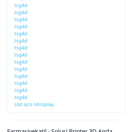
tsg4d
tsg4d
tsg4d
tsg4d
tsg4d
tsg4d
tsg4d
tsg4d
tsg4d
tsg4d
tsg4d
tsg4d
tsg4d
tsg4d
slot qris nitroplay
Farmasiyekatil - Solusi Printer 3D Anda