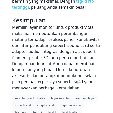
bermain yang maksimal. Dengan
tsg4d rtp
tertinggi
, peluang Anda semakin besar.
Kesimpulan
Memilih layar monitor untuk produktivitas
maksimal membutuhkan pertimbangan
matang terhadap resolusi, panel, konektivitas,
dan fitur pendukung seperti sound card serta
adaptor audio. Integrasi dengan alat seperti
filament printer 3D juga perlu diperhatikan.
Dengan panduan ini, Anda dapat membuat
keputusan yang tepat. Untuk kebutuhan
aksesoris dan perangkat pendukung, selalu
pilih penjual terpercaya seperti tsg4d yang
menawarkan berbagai kemudahan.
monitor produktivitas
layar monitor
resolusi layar
sound card
adaptor audio
splitter audio
filament printer 3D
tsg4d
tsg4d daftar