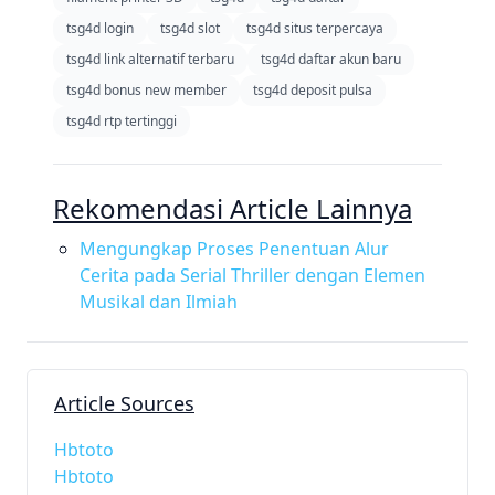
tsg4d login
tsg4d slot
tsg4d situs terpercaya
tsg4d link alternatif terbaru
tsg4d daftar akun baru
tsg4d bonus new member
tsg4d deposit pulsa
tsg4d rtp tertinggi
Rekomendasi Article Lainnya
Mengungkap Proses Penentuan Alur
Cerita pada Serial Thriller dengan Elemen
Musikal dan Ilmiah
Article Sources
Hbtoto
Hbtoto