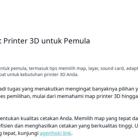
 Printer 3D untuk Pemula
uk pemula, termasuk tips memilih map, layar, sound card, adapto
pat untuk kebutuhan printer 3D Anda.
jadi tugas yang menakutkan mengingat banyaknya pilihan y
ses pemilihan, mulai dari memahami map printer 3D hingga 
ntukan kualitas cetakan Anda. Memilih map yang tepat d
isien dan menghasilkan cetakan yang berkualitas tinggi. 
g tepat, kunjungi
agenhoki link
.