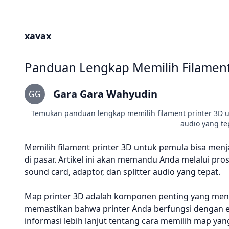
xavax
Panduan Lengkap Memilih Filament
Gara Gara Wahyudin
GG
Temukan panduan lengkap memilih filament printer 3D unt
audio yang te
Memilih filament printer 3D untuk pemula bisa men
di pasar. Artikel ini akan memandu Anda melalui pro
sound card, adaptor, dan splitter audio yang tepat.
Map printer 3D adalah komponen penting yang mene
memastikan bahwa printer Anda berfungsi dengan ef
informasi lebih lanjut tentang cara memilih map yan