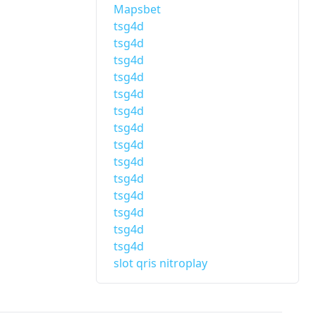
Mapsbet
tsg4d
tsg4d
tsg4d
tsg4d
tsg4d
tsg4d
tsg4d
tsg4d
tsg4d
tsg4d
tsg4d
tsg4d
tsg4d
tsg4d
slot qris nitroplay