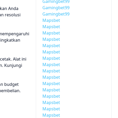
Gamingbet99
Gamingbet99
hkan Anda
Gamingbet99
n resolusi
Mapsbet
Mapsbet
Mapsbet
at mempengaruhi
Mapsbet
ningkatkan
Mapsbet
Mapsbet
Mapsbet
tak. Alat ini
Mapsbet
n. Kunjungi
Mapsbet
Mapsbet
Mapsbet
an budget
Mapsbet
pembelian.
Mapsbet
Mapsbet
Mapsbet
Mapsbet