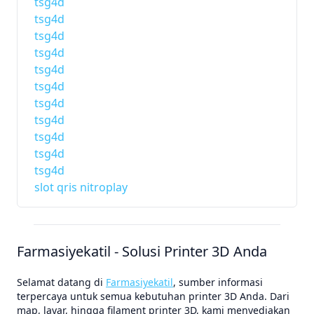
tsg4d
tsg4d
tsg4d
tsg4d
tsg4d
tsg4d
tsg4d
tsg4d
tsg4d
tsg4d
tsg4d
slot qris nitroplay
Farmasiyekatil - Solusi Printer 3D Anda
Selamat datang di
Farmasiyekatil
, sumber informasi
terpercaya untuk semua kebutuhan printer 3D Anda. Dari
map, layar, hingga filament printer 3D, kami menyediakan